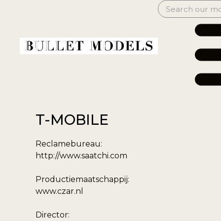
T-MOBILE
Reclamebureau:
http://www.saatchi.com
Productiemaatschappij:
www.czar.nl
Director: